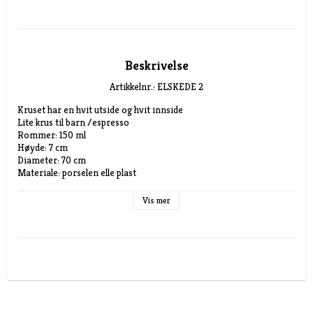
Beskrivelse
Artikkelnr.: ELSKEDE 2
Kruset har en hvit utside og hvit innside

Lite krus til barn /espresso 

Rommer: 150 ml

Høyde: 7 cm

Diameter: 70 cm

Materiale: porselen elle plast

Stort Krus 

Vis mer
Rommer: 330 ml

Høyde: 9 cm

Diameter: 8 cm

Materiale: porselen elle plast

Smalt Krus

Rommer: 300 ml

Høyde: 10,5 cm

Diameter: 7 cm
