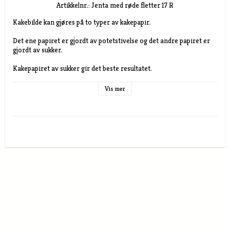
Artikkelnr.: Jenta med røde fletter 17 R
Kakebilde kan gjøres på to typer av kakepapir.

Det ene papiret er gjordt av potetstivelse og det andre papiret er 
gjordt av sukker.

Kakepapiret av sukker gir det beste resultatet.

I potetstivelse papiret finns det ikke sukker, nøtter, mel, melk og 
egg.

Vis mer
Størrelse

A5 rund 14 cm i diameter  A5 retangulært

A4 rundt 19 cm i diameter  A4 retangulært

A3 rundt 28 cm i diameter A3 retangulært

Kakebilde av potetstivelse papir passer best til lyse underlag , selve 
potetstivelspapiret er noe gjenomskinnelig.Beste resultat får man 
med pisket kremfløte, men lys sukkerpasta eller marsipan går også 
bra. Potetstivelsepapiret må ha fukt under ifra for å smelte in i 
kaken. Bør ikke brukes til glasurer gjordt av smör

Kakebilde av sukker papir kan brukes på de fleste underlag, så som 
pisket fløte, marsinpan, sukkerpasta, sjoklade mm. Underlaget lyser 
ikke gjenom. Dette papiret krever ikke et så fuktigt underlag for å  