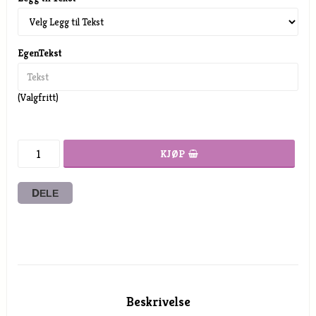
EgenTekst
(Valgfritt)
KJØP
DELE
Beskrivelse