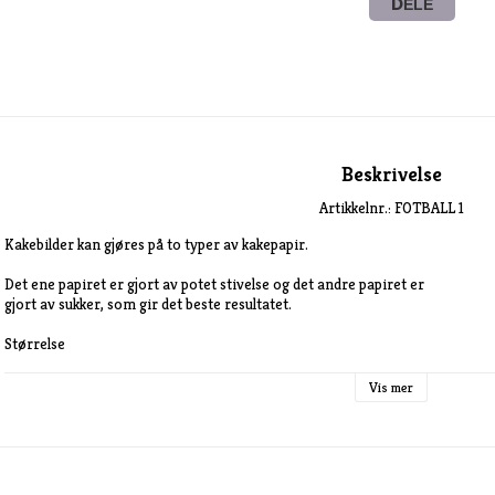
DELE
Beskrivelse
Artikkelnr.: FOTBALL 1
Kakebilder kan gjøres på to typer av kakepapir.

Det ene papiret er gjort av potet stivelse og det andre papiret er

gjort av sukker, som gir det beste resultatet.

Størrelse

A5 rund 14 cm i diameter  A5 rektangulært

A4 rundt 19 cm i diameter  A4 rektangulært

Vis mer
A3 rundt 28 cm i diameter A3 rektangulært

Kakebilde av potet stivelse papir passer best til lyse underlag , selve potet 
.Beste resultat får man med pisket kremfløte, men lys sukkerpasta eller mar
må ha fuktighet under ifra for å smelte inn i kaken. Bør ikke brukes til glasu