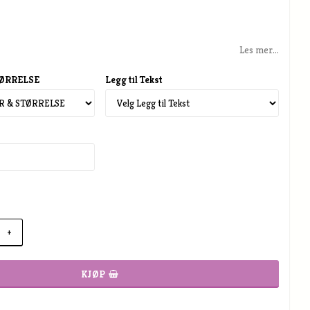
Les mer...
TØRRELSE
Legg til Tekst
+
KJØP