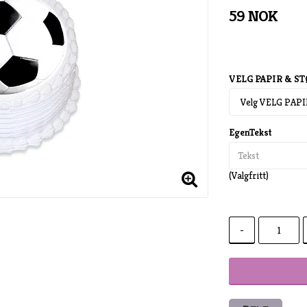
59 NOK
VELG PAPIR & S
EgenTekst
(Valgfritt)
-