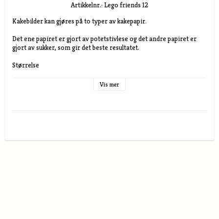
Artikkelnr.: Lego friends 12
Kakebilder kan gjøres på to typer av kakepapir.

Det ene papiret er gjort av potetstivlese og det andre papiret er

gjort av sukker, som gir det beste resultatet.

Størrelse

A5 rund 14 cm i diameter  A5 rektangulært

A4 rundt 19 cm i diameter  A4 rektangulært

Vis mer
A3 rundt 28 cm i diameter A3 rektangulært

Kakebilde av potetstivlese papir passer best til lyse underlag , selve 
potetstivelspapiret er noe gjennomskinnelig. Beste resultat får 
man med pisket kremfløte, men lys sukkerpasta eller marsipan går 
også bra. Potetstivelsepapiret må ha fuktighet under ifra for å 
smelte inn i kaken. 

Potetsivelsekakepapiret er mel,egg og melkfritt.

Kakebilde av sukker papir kan brukes på de fleste underlag, så som 
pisket fløte, marsipan, sukkerpasta, sjokolade mm. Underlaget lyser 
ikke gjennom. Dette papiret krever ikke et så fuktighet for å  
smelter  in i kaken.

Kakepapirene forandrer ikke smak eller konsistensen på kaken av 