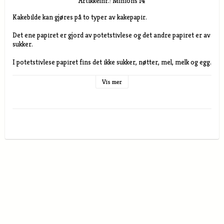
Artikkelnr.: Minions 14
Kakebilde kan gjøres på to typer av kakepapir.

Det ene papiret er gjord av potetstivlese og det andre papiret er av 
sukker.

I potetstivlese papiret fins det ikke sukker, nøtter, mel, melk og egg.

Størrelse

Vis mer
A5 rund 14 cm i diameter  A5 rektangulært

A4 rundt 19 cm i diameter  A4 rektangulært

A3 rundt 28 cm i diameter A3 rektangulært

Kakebilde av potetstivlese papir passer best til lyse underlag , selve 
potetstivpelspapiret er noe gjennomskinnelig.. 
Potetstivlesepapiret må ha fuktighet under ifra for å smelte inn i 
kaken.

Kakebilde av sukker papir kan brukes på de fleste underlag, så som 
pisket fløte, marsipan, sukkerpasta, sjokolade mm. Underlaget lyser 
ikke gjennom. Dette papiret krever ikke et så fuktig underlag for å  
smelter  inn i kaken.

Kakepapirene forandrer ikke smak eller konsistensen på kaken av 