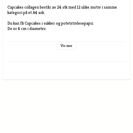
Cupcakes collagen består av 24 stk med 12 ulike motiv i samme 
kategori på et A4 ark.

Du kan få Cupcakes i sukker og potetstivlesepapir.

De er 4 cm i diameter.

Om du vil ha like motiv på dine cupcakes så finner du det under de 
forskjellige kategoriene av kakebilder når du velger papir.

Vis mer
Potetstivpelsepapiret passer best til lyse underlag, selve 
potetstivpelspapiret er noe gjennomskinnelig.

Beste resultat får man med pisket kremfløte, men lys sukkerpasta 
eller marsipan går også bra. Potetstivlesepapiret må ha fuktighet 
under ifra for å smelte inn i kaken.

Potetstivlesepapiret er mel, egg, sukker, nøtter  og melk fritt. 

Sukkerpapiret kan brukes på de fleste underlag, så som pisket fløte, 
marsipan, sukkerpasta, sjokolade mm. Underlaget lyser ikke 
gjennom.

Dette papiret krever ikke så mye fuktighet for å smelter inn i 
kaken.
